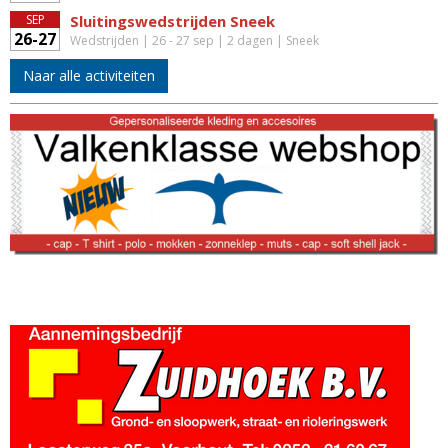
SEP
Sluitingswedstrijden Sneek
26-27
Wedstrijden | 26 - 27 sep | 2 dagen | Sneek
Naar alle activiteiten