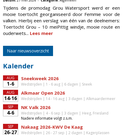
Datum:
27 mei 2026 -
Categorie:
Algemeen
Tijdens de promodag Grou Watersport werd er een
mooie toertocht georganiseerd door Femmie voor de
valken. Hierbij een verslag van één van de deelnemers:
Toertocht Grou – 10 meiPittig windje, mooie route en
ouderwets...
Lees meer
Naar nieuwsoverzicht
Kalender
AUG
Sneekweek 2026
1-6
Wedstrijden | 1 - 6 aug | 6 dagen | Sneek
AUG
Alkmaar Open 2026
14-16
Wedstrijden | 14 - 16 aug | 3 dagen | Alkmaardermeer
SEP
NK Valk 2026
4-6
Wedstrijden | 4 - 6 sep | 3 dagen | Heeg, Friesland
Nadere informatie volgt z.s.m.
SEP
Nakaag 2026-KWV De Kaag
26-27
Wedstrijden | 26 - 27 sep | 2 dagen | Kagerplassen